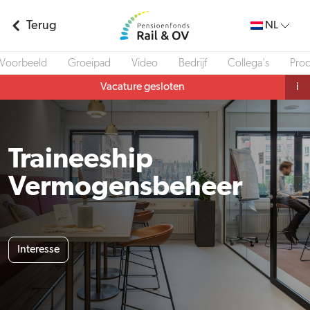
Terug
NL
Voorbeeld
Groeipad
Video
Bedrijf
Collega's
Pro
Vacature gesloten
i
Traineeship
Vermogensbeheer
Interesse