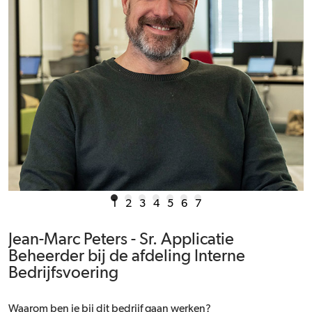
1
2
3
4
5
6
7
Jean-Marc Peters - Sr. Applicatie
Beheerder bij de afdeling Interne
Bedrijfsvoering
Waarom ben je bij dit bedrijf gaan werken?