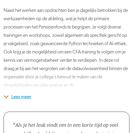
Naast het werken aan opdrachten ben je dagelijks betrokken bij de
werkzaamheden op de afdeling, wat je helpt de primaire
processen van het Pensioenfonds te begrijpen. Je volgt diverse
trainingen en workshops, zowel algemeen als specifiek gericht op
je vakgebied, zoals geavanceerde Python-technieken of AI-ethiek.
Ook krijg je de mogelijkheid om een ​​CFA-training te volgen om je
kennis van vermogensbeheer verder te verdiepen. In deze rol
draag je bij aan het vergroten van de datavolwassenheid binnen de
organisatie door je collega's bewust te maken van de
mogelijkheden van data-analyse en AI.
Lees meer
Je maakt deel uit van de afdeling Asset Management, een team van
circa vijftig collega's in verschillende teams. Tijdens je traineeship
word je begeleid door de teamleider Manager Selectie &
Monitoring en een HR Adviseur voor persoonlijke ontwikkeling.
Als je het leuk vindt om in een korte tijd op veel
Daarnaast word je gekoppeld aan een oud-trainee, die als buddy